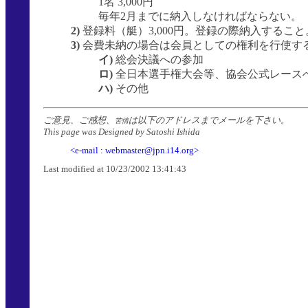
1名 3,000円
毎年2月までに納入しなければならない。
2)
登録料（艇）3,000円。登録の際納入すること
3)
会費未納の場合は会員としての権利を行使す
イ)
総会決議への参加
ロ)
全日本選手権大会等、協会公式レース
ハ)
その他
ご意見、ご感想、
は以下のアドレスまでメールを下さい。
苦情
This page was Designed by Satoshi Ishida
<e-mail : webmaster@jpn.i14.org>
Last modified at
10/23/2002 13:41:43