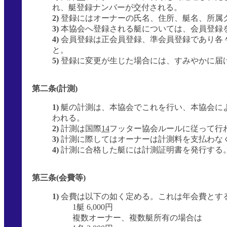
れ、艇登録ナンバーが交付される。
2)
登録にはオーナーの氏名、住所、艇名、所属
3)
本協会へ登録される艇については、会員登録
4)
会員登録は正会員登録、準会員登録であり各
と。
5)
登録に変更が生じた場合には、すみやかに届
第二条(計測)
1)
艇の計測は、本協会でこれを行い、本協会に
われる。
2)
計測は国際
14
フッター協会ルールに従って行
3)
計測に際してはオーナーは計測料を支払わな
4)
計測に合格した艇には計測証明書を発行する
第三条(会費等)
1)
会費は以下の如く定める。これは年会費とす
1艇 6,000円
複数オーナー、複数艇所有の場合は