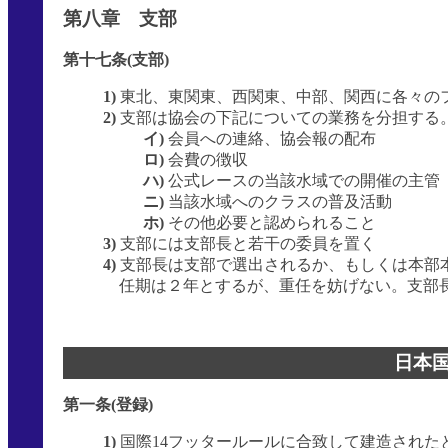
第八章 支部
第十七条(支部)
1)
東北、東関東、西関東、中部、関西に各々の
2)
支部は協会の下記についての業務を分担する
イ)
会員への連絡、協会報の配布
ロ)
会費の徴収
ハ)
公式レースの当該水域での開催の主管
ニ)
当該水域へのクラスの普及活動
ホ)
その他必要と認められること
3)
支部には支部長と若干の委員を置く
4)
支部長は支部で選出されるか、もしくは本部
任期は２年とするが、重任を妨げない。支部
日本
第一条(登録)
1)
国際
14
フッタールールに合致して建造された